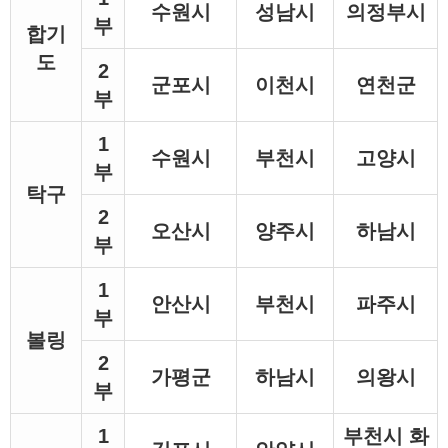
수원시
성남시
의정부시
부
합기
도
2
군포시
이천시
연천군
부
1
수원시
부천시
고양시
부
탁구
2
오산시
양주시
하남시
부
1
안산시
부천시
파주시
부
볼링
2
가평군
하남시
의왕시
부
1
부천시 화