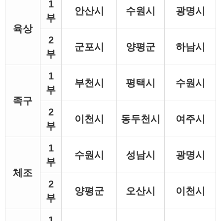
1
안산시
수원시
광명시
부
육상
2
군포시
양평군
하남시
부
1
부천시
평택시
수원시
부
족구
2
이천시
동두천시
여주시
부
1
수원시
성남시
광명시
부
체조
2
양평군
오산시
이천시
부
1