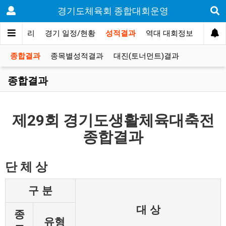
경기도체육회 종합대회운영
 신청/관리
경기 일정/현황
성적결과
역대 대회정보
종합결과
종목별성적결과
대진(토너먼트)결과
종합결과
제29회 경기도생활체육대축전
종합결과
단 체 상
구 분
대 상
종
유형