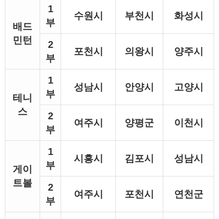
1
수원시
부천시
화성시
부
배드
민턴
2
포천시
의왕시
양주시
부
1
성남시
안양시
고양시
부
테니
스
2
여주시
양평군
이천시
부
1
시흥시
김포시
성남시
부
게이
트볼
2
여주시
포천시
연천군
부