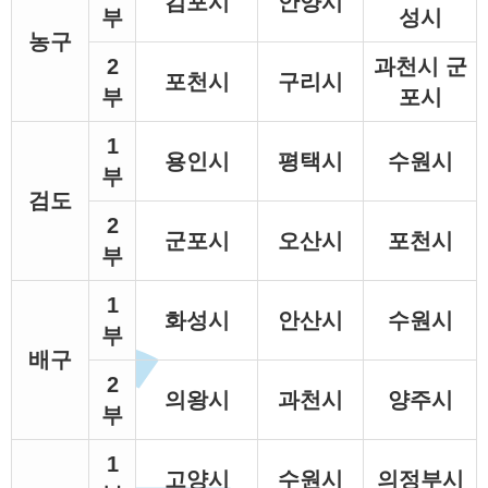
김포시
안양시
부
성시
농구
2
과천시 군
포천시
구리시
부
포시
1
용인시
평택시
수원시
부
검도
2
군포시
오산시
포천시
부
1
화성시
안산시
수원시
부
배구
2
의왕시
과천시
양주시
부
1
고양시
수원시
의정부시