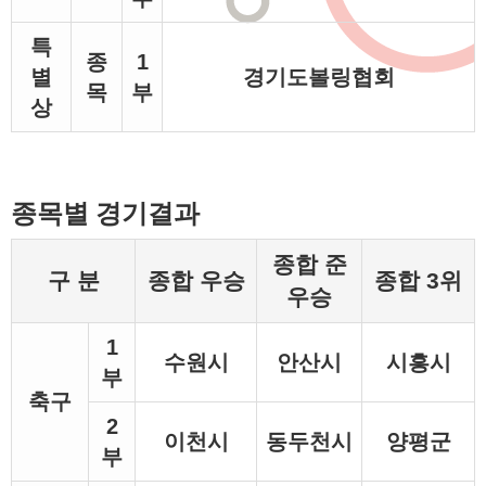
특
종
1
별
경기도볼링협회
목
부
상
종목별 경기결과
종합 준
구 분
종합 우승
종합 3위
우승
1
수원시
안산시
시흥시
부
축구
2
이천시
동두천시
양평군
부