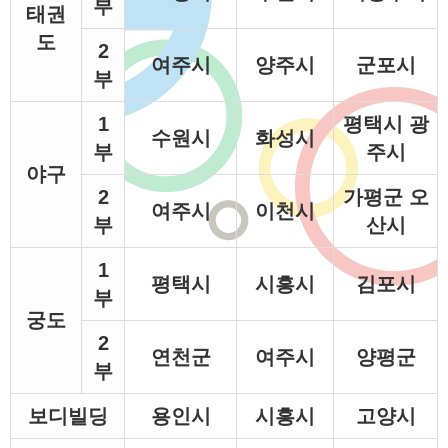
부
태권
도
2
여주시
양주시
군포시
부
1
평택시 광
수원시
화성시
부
주시
야구
2
가평군 오
여주시
이천시
부
산시
1
평택시
시흥시
김포시
부
궁도
2
연천군
여주시
양평군
부
보디빌딩
용인시
시흥시
고양시