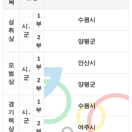
목
1
수원시
성
부
시․
취
군
2
상
양평군
부
1
안산시
모
부
시․
범
군
2
상
양평군
부
1
경
수원시
부
기
시․
력
군
2
여주시
상
부