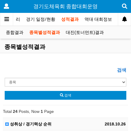
경기도체육회 종합대회운영
 신청/관리
경기 일정/현황
성적결과
역대 대회정보
종합결과
종목별성적결과
대진(토너먼트)결과
종목별성적결과
검색
검색
Total
24
Posts, Now
1
Page
성취상 / 경기력상 순위
2018.10.26